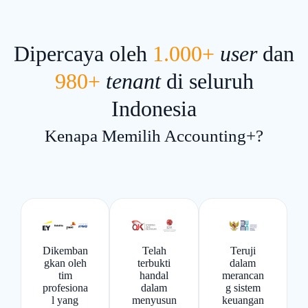
Dipercaya oleh
1.000+
user
dan
980+
tenant
di seluruh
Indonesia
Kenapa Memilih Accounting+?
Telah
Dikemban
Teruji
terbukti
gkan oleh
dalam
handal
tim
merancan
dalam
profesiona
g sistem
menyusun
l yang
keuangan