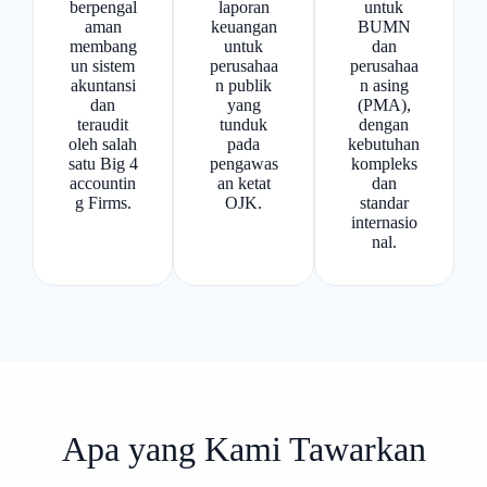
laporan
berpengal
untuk
keuangan
aman
BUMN
untuk
membang
dan
perusahaa
un sistem
perusahaa
n publik
akuntansi
n asing
yang
dan
(PMA),
tunduk
teraudit
dengan
pada
oleh salah
kebutuhan
pengawas
satu Big 4
kompleks
an ketat
accountin
dan
OJK.
g Firms.
standar
internasio
nal.
Apa yang Kami Tawarkan