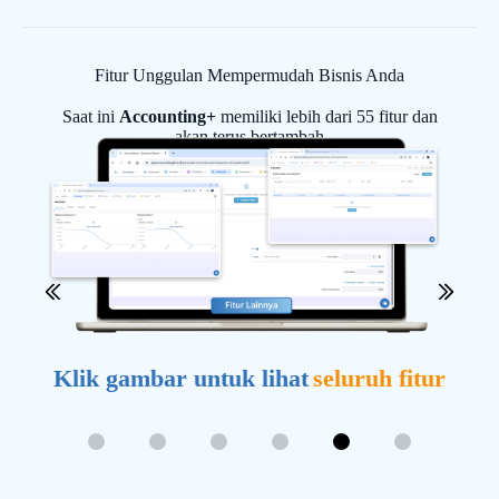
Fitur Unggulan Mempermudah Bisnis Anda​
Saat ini
Accounting+
memiliki lebih dari 55 fitur dan
akan terus bertambah
ur
Klik gambar untuk lihat
seluruh fitur
K