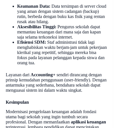
Keamanan Data:
Data tersimpan di server cloud
yang aman dengan sistem cadangan (backup)
rutin, berbeda dengan buku kas fisik yang rentan
rusak atau hilang.
Aksesibilitas Tinggi:
Pengurus sekolah dapat
memantau keuangan dari mana saja dan kapan
saja selama terkoneksi internet.
Efisiensi SDM:
Staf administrasi tidak lagi
menghabiskan waktu berjam-jam untuk pekerjaan
klerikal yang repetitif, sehingga mereka bisa
fokus pada layanan pelanggan kepada siswa dan
orang tua.
Layanan dari
Accounting+
sendiri dirancang dengan
prinsip kemudahan penggunaan (user-friendly). Dengan
antarmuka yang sederhana, bendahara sekolah dapat
menguasai sistem ini dalam waktu singkat.
Kesimpulan
Modernisasi pengelolaan keuangan adalah fondasi
utama bagi sekolah yang ingin tumbuh secara
profesional. Dengan memanfaatkan
aplikasi keuangan
terintegrasi, lembaga pendidikan dapat menciptakan