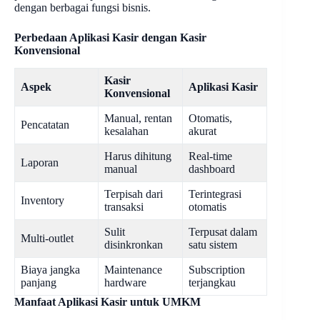
dengan berbagai fungsi bisnis.
Perbedaan Aplikasi Kasir dengan Kasir
Konvensional
Kasir
Aspek
Aplikasi Kasir
Konvensional
Manual, rentan
Otomatis,
Pencatatan
kesalahan
akurat
Harus dihitung
Real-time
Laporan
manual
dashboard
Terpisah dari
Terintegrasi
Inventory
transaksi
otomatis
Sulit
Terpusat dalam
Multi-outlet
disinkronkan
satu sistem
Biaya jangka
Maintenance
Subscription
panjang
hardware
terjangkau
Manfaat Aplikasi Kasir untuk UMKM