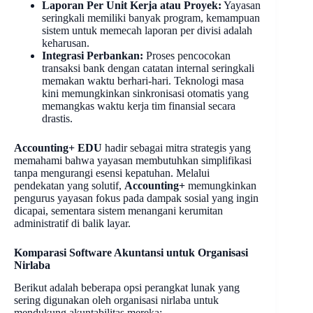
Laporan Per Unit Kerja atau Proyek:
Yayasan
seringkali memiliki banyak program, kemampuan
sistem untuk memecah laporan per divisi adalah
keharusan.
Integrasi Perbankan:
Proses pencocokan
transaksi bank dengan catatan internal seringkali
memakan waktu berhari-hari. Teknologi masa
kini memungkinkan sinkronisasi otomatis yang
memangkas waktu kerja tim finansial secara
drastis.
Accounting+ EDU
hadir sebagai mitra strategis yang
memahami bahwa yayasan membutuhkan simplifikasi
tanpa mengurangi esensi kepatuhan. Melalui
pendekatan yang solutif,
Accounting+
memungkinkan
pengurus yayasan fokus pada dampak sosial yang ingin
dicapai, sementara sistem menangani kerumitan
administratif di balik layar.
Komparasi Software Akuntansi untuk Organisasi
Nirlaba
Berikut adalah beberapa opsi perangkat lunak yang
sering digunakan oleh organisasi nirlaba untuk
mendukung akuntabilitas mereka: