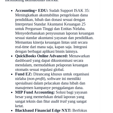
Accounting+ EDU:
Sudah Support ISAK 35:
Meningkatkan akuntabilitas pengelolaan dana
pendidikan, hibah dan donasi sesuai dengan
Interpretasi Standar Akuntansi Keuangan 25
untuk Perguruan Tinggi dan Entitas Nirlaba.
Menyederhanakan penyusunan laporan keuangan
sesuai standar akuntansi yayasan dan pendidikan.
Memantau kinerja keuangan lintas unit secara
real-time dari mana saja, kapan saja. Integrasi
dengan berbagai aplikasi bisnis lainnya.
QuickBooks Online Advanced:
Menawarkan
dashboard yang dapat dikustomisasi secara
mendalam, memudahkan pelaporan keuangan
otomatis sesuai regulasi global.
Fund EZ:
Dirancang khusus untuk organisasi
nirlaba (
non-profit
), software ini memiliki
spesialisasi dalam pelacakan dana hibah dan
manajemen kampanye penggalangan dana.
MIP Fund Accounting:
Solusi bagi yayasan
besar yang memerlukan detail laporan yang
sangat teknis dan fitur
audit trail
yang sangat
ketat.
Blackbaud Financial Edge NXT:
Berfokus