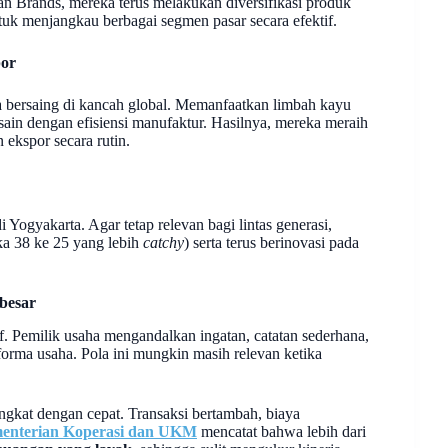
n Brands, mereka terus melakukan diversifikasi produk
tuk menjangkau berbagai segmen pasar secara efektif.
por
 bersaing di kancah global. Memanfaatkan limbah kayu
ain dengan efisiensi manufaktur. Hasilnya, mereka meraih
 ekspor secara rutin.
 Yogyakarta. Agar tetap relevan bagi lintas generasi,
ka 38 ke 25 yang lebih
catchy
) serta terus berinovasi pada
besar
itif. Pemilik usaha mengandalkan ingatan, catatan sederhana,
forma usaha. Pola ini mungkin masih relevan ketika
gkat dengan cepat. Transaksi bertambah, biaya
enterian Koperasi dan UKM
mencatat bahwa lebih dari