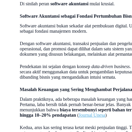
Di sinilah peran
software akuntansi
mulai krusial.
Software Akuntansi sebagai Fondasi Pertumbuhan Bisni
Software akuntansi bukan sekadar alat pembukuan digital. U
sebagai fondasi manajemen modern.
Dengan software akuntansi, transaksi penjualan dan pengelua
operasional, dan promosi dapat dilihat dalam satu sistem yang
dokumen yang disusun belakangan, melainkan alat pemantau
Pendekatan ini sejalan dengan konsep
data-driven business
.
secara aktif menggunakan data untuk pengambilan keputusan t
dibanding bisnis yang mengandalkan intuisi semata.
Masalah Keuangan yang Sering Menghambat Perjalana
Dalam praktiknya, ada beberapa masalah keuangan yang hamp
Pertama, laba bersih tidak pernah benar-benar jelas. Banyak
menunjukkan bahwa
biaya tersembunyi seperti bahan te
hingga 10–20% pendapatan
(
Journal Unesa
)
Kedua, arus kas sering terasa ketat meski penjualan tinggi. 