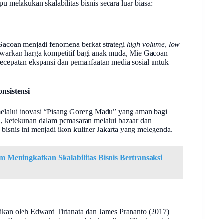
elakukan skalabilitas bisnis secara luar biasa:
acoan menjadi fenomena berkat strategi
high volume, low
nawarkan harga kompetitif bagi anak muda, Mie Gacoan
ecepatan ekspansi dan pemanfaatan media sosial untuk
nsistensi
 melalui inovasi “Pisang Goreng Madu” yang aman bagi
a, ketekunan dalam pemasaran melalui bazaar dan
isnis ini menjadi ikon kuliner Jakarta yang melegenda.
 Meningkatkan Skalabilitas Bisnis Bertransaksi
kan oleh Edward Tirtanata dan James Prananto (2017)