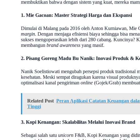
membuktikan bahwa dengan sistem yang kuat, mereka mampu m
1. Mie Gacoan: Master Strategi Harga dan Ekspansi
Dimulai di Malang pada 2016 oleh Anton Kurniawan, Mie G
margin
. Dengan menjaga efisiensi biaya sehingga bisa me
sukses mengoperasikan lebih dari 280 cabang. Kuncinya? K
membangun
brand awareness
yang masif.
2. Pisang Goreng Madu Bu Nanik: Inovasi Produk & Ko
Nanik Soelistiowati mengubah persepsi produk tradisional
kesehatan. Meski sempat diragukan karena visual produkny
optimalisasi kanal pengiriman
online
(Gojek/Grab) membuat b
Related Post
Peran Aplikasi Catatan Keuangan dalam
Tinggi
3. Kopi Kenangan: Skalabilitas Melalui Inovasi Brand
Sebagai salah satu
unicorn
F&B, Kopi Kenangan yang didiri