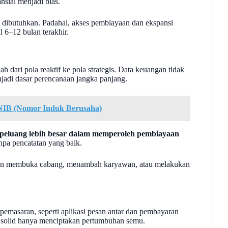
nsial menjadi bias.
at dibutuhkan. Padahal, akses pembiayaan dan ekspansi
 6–12 bulan terakhir.
 dari pola reaktif ke pola strategis. Data keuangan tidak
njadi dasar perencanaan jangka panjang.
NIB (Nomor Induk Berusaha)
peluang lebih besar dalam memperoleh pembiayaan
a pencatatan yang baik.
iapan membuka cabang, menambah karyawan, atau melakukan
 pemasaran, seperti aplikasi pesan antar dan pembayaran
g solid hanya menciptakan pertumbuhan semu.