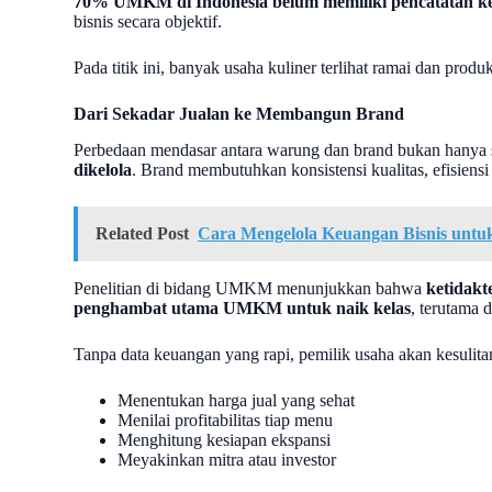
70% UMKM di Indonesia belum memiliki pencatatan k
bisnis secara objektif.
Pada titik ini, banyak usaha kuliner terlihat ramai dan produk
Dari Sekadar Jualan ke Membangun Brand
Perbedaan mendasar antara warung dan brand bukan hanya 
dikelola
. Brand membutuhkan konsistensi kualitas, efisiensi
Related Post
Cara Mengelola Keuangan Bisnis untu
Penelitian di bidang UMKM menunjukkan bahwa
ketidakt
penghambat utama UMKM untuk naik kelas
, terutama 
Tanpa data keuangan yang rapi, pemilik usaha akan kesulita
Menentukan harga jual yang sehat
Menilai profitabilitas tiap menu
Menghitung kesiapan ekspansi
Meyakinkan mitra atau investor