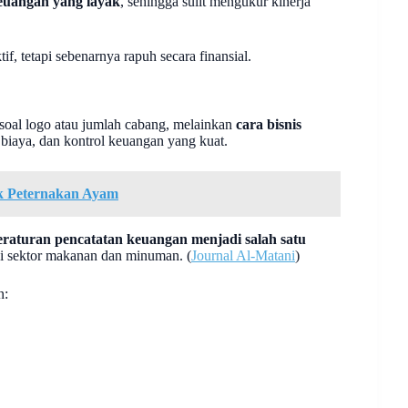
euangan yang layak
, sehingga sulit mengukur kinerja
tif, tetapi sebenarnya rapuh secara finansial.
soal logo atau jumlah cabang, melainkan
cara bisnis
 biaya, dan kontrol keuangan yang kuat.
k Peternakan Ayam
eraturan pencatatan keuangan menjadi salah satu
di sektor makanan dan minuman. (
Journal Al-Matani
)
n: