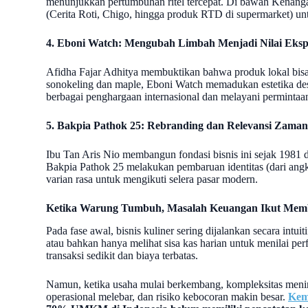
menunjukkan pertumbuhan ritel tercepat. Di bawah Kenanga
(Cerita Roti, Chigo, hingga produk RTD di supermarket) un
4. Eboni Watch: Mengubah Limbah Menjadi Nilai Eks
Afidha Fajar Adhitya membuktikan bahwa produk lokal bisa
sonokeling dan maple, Eboni Watch memadukan estetika des
berbagai penghargaan internasional dan melayani permintaan
5. Bakpia Pathok 25: Rebranding dan Relevansi Zaman
Ibu Tan Aris Nio membangun fondasi bisnis ini sejak 1981 di
Bakpia Pathok 25 melakukan pembaruan identitas (dari ang
varian rasa untuk mengikuti selera pasar modern.
Ketika Warung Tumbuh, Masalah Keuangan Ikut Mem
Pada fase awal, bisnis kuliner sering dijalankan secara intu
atau bahkan hanya melihat sisa kas harian untuk menilai per
transaksi sedikit dan biaya terbatas.
Namun, ketika usaha mulai berkembang, kompleksitas menin
operasional melebar, dan risiko kebocoran makin besar.
Kem