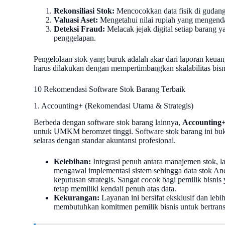
Rekonsiliasi Stok:
Mencocokkan data fisik di gudang 
Valuasi Aset:
Mengetahui nilai rupiah yang mengenda
Deteksi Fraud:
Melacak jejak digital setiap barang y
penggelapan.
Pengelolaan stok yang buruk adalah akar dari laporan keuang
harus dilakukan dengan mempertimbangkan skalabilitas bis
10 Rekomendasi Software Stok Barang Terbaik
1. Accounting+ (Rekomendasi Utama & Strategis)
Berbeda dengan software stok barang lainnya,
Accounting
untuk UMKM beromzet tinggi. Software stok barang ini buka
selaras dengan standar akuntansi profesional.
Kelebihan:
Integrasi penuh antara manajemen stok, 
mengawal implementasi sistem sehingga data stok And
keputusan strategis. Sangat cocok bagi pemilik bisnis
tetap memiliki kendali penuh atas data.
Kekurangan:
Layanan ini bersifat eksklusif dan leb
membutuhkan komitmen pemilik bisnis untuk bertransf