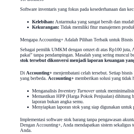
Software inventaris yang fokus pada kesederhanaan dan kece
Kelebihan:
Antarmuka yang sangat bersih dan mudah 
Kekurangan:
Tidak memiliki fitur manajemen produ
Mengapa Accounting+ Adalah Pilihan Terbaik untuk Bisnis
Sebagai pemilik UMKM dengan omzet di atas Rp100 juta, An
pakai” tanpa pendampingan. Masalah yang sering muncul b
stok tersebut dikonversi menjadi laporan keuangan yang
Di
Accounting+
menjembatani celah tersebut. Setiap bisnis k
yang berbeda.
Accounting+
memberikan solusi yang tidak h
Menganalisis
Inventory Turnover
untuk meminimalisir
Memastikan HPP (Harga Pokok Penjualan) dihitung berd
laporan bukan angka semu.
Menyiapkan laporan stok yang siap digunakan untuk p
Implementasi software stok barang tanpa pengawasan akuntan
Dengan Accounting+, Anda mendapatkan sistem sekaligus te
Anda.