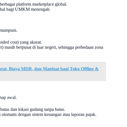
 berbagai platform marketplace global.
mahal bagi UMKM menengah.
 mumpuni.
ded cost) yang akurat.
 masih berpusat di luar negeri, sehingga perbedaan zona
rat, Biaya MDR, dan Manfaat bagi Toko Offline &
ahap awal.
atas dan lokasi gudang tanpa batas.
asi otomatis dengan sistem keuangan atau laporan pajak.