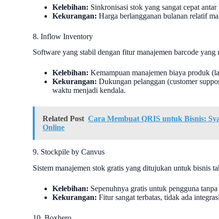
Kelebihan:
Sinkronisasi stok yang sangat cepat antar
Kekurangan:
Harga berlangganan bulanan relatif 
8. Inflow Inventory
Software yang stabil dengan fitur manajemen barcode yang
Kelebihan:
Kemampuan manajemen biaya produk (lan
Kekurangan:
Dukungan pelanggan (customer support)
waktu menjadi kendala.
Related Post
Cara Membuat QRIS untuk Bisnis: Sya
Online
9. Stockpile by Canvus
Sistem manajemen stok gratis yang ditujukan untuk bisnis t
Kelebihan:
Sepenuhnya gratis untuk pengguna tanpa b
Kekurangan:
Fitur sangat terbatas, tidak ada integr
10. Boxhero