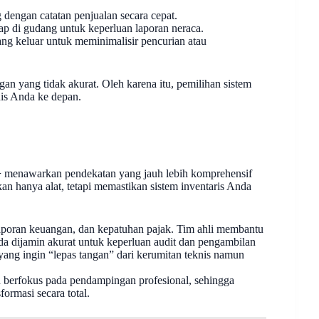
dengan catatan penjualan secara cepat.
p di gudang untuk keperluan laporan neraca.
ang keluar untuk meminimalisir pencurian atau
an yang tidak akurat. Oleh karena itu, pemilihan sistem
nis Anda ke depan.
+
menawarkan pendekatan yang jauh lebih komprehensif
n hanya alat, tetapi memastikan sistem inventaris Anda
laporan keuangan, dan kepatuhan pajak. Tim ahli membantu
a dijamin akurat untuk keperluan audit dan pengambilan
 yang ingin “lepas tangan” dari kerumitan teknis namun
ih berfokus pada pendampingan profesional, sehingga
ormasi secara total.