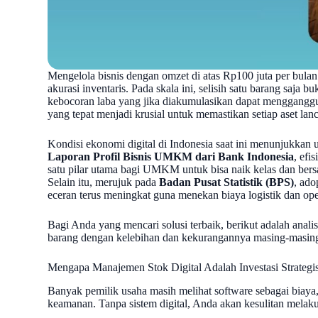
Mengelola bisnis dengan omzet di atas Rp100 juta per bula
akurasi inventaris. Pada skala ini, selisih satu barang saja b
kebocoran laba yang jika diakumulasikan dapat menggangg
yang tepat menjadi krusial untuk memastikan setiap aset lanc
Kondisi ekonomi digital di Indonesia saat ini menunjukkan u
Laporan Profil Bisnis UMKM dari Bank Indonesia
, efi
satu pilar utama bagi UMKM untuk bisa naik kelas dan bersai
Selain itu, merujuk pada
Badan Pusat Statistik (BPS)
, ado
eceran terus meningkat guna menekan biaya logistik dan ope
Bagi Anda yang mencari solusi terbaik, berikut adalah ana
barang dengan kelebihan dan kekurangannya masing-masin
Mengapa Manajemen Stok Digital Adalah Investasi Strategi
Banyak pemilik usaha masih melihat software sebagai biaya, p
keamanan. Tanpa sistem digital, Anda akan kesulitan melak