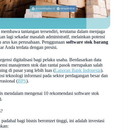
n membawa tantangan tersendiri, terutama dalam menjaga
ukan lagi sekadar masalah administratif, melainkan potensi
u arus kas perusahaan. Penggunaan
software stok barang
ar Anda terdata dengan presisi.
rgensi digitalisasi bagi pelaku usaha. Berdasarkan data
siensi manajemen stok dan rantai pasok merupakan salah
ng di pasar yang lebih luas (
Laporan Bank Indonesia
).
psi teknologi informasi pada sektor perdagangan besar dan
rasional (
BPS
).
lisis mendalam mengenai 10 rekomendasi software stok
g.
s?
adahal bagi bisnis beromzet tinggi, ini adalah investasi
ukan: