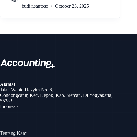
tetap…
budi.r.santoso
October 23, 2025
Skip
to
content
Alamat
Jalan Wahid Hasyim No. 6,
Condongcatur, Kec. Depok, Kab. Sleman, DI Yogyakarta,
55283,
Indonesia
Tentang Kami