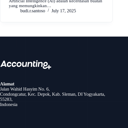
Artificial Intelligence (AI) adalah kecerdasan buatan
yang memungkinkan…
budi.r.santoso
July 17, 2025
Skip
to
content
Alamat
Jalan Wahid Hasyim No. 6,
Condongcatur, Kec. Depok, Kab. Sleman, DI Yogyakarta,
55283,
Indonesia