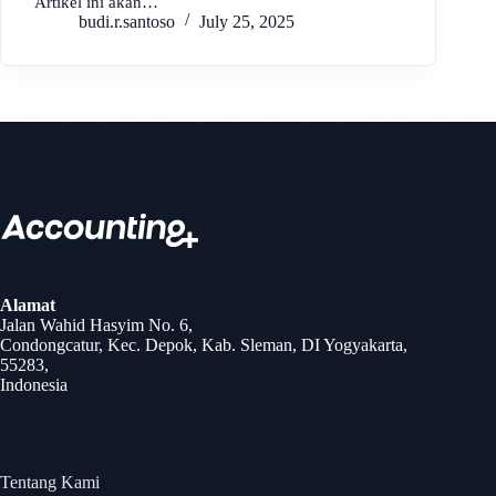
Artikel ini akan…
budi.r.santoso
July 25, 2025
Skip
to
content
Alamat
Jalan Wahid Hasyim No. 6,
Condongcatur, Kec. Depok, Kab. Sleman, DI Yogyakarta,
55283,
Indonesia
Tentang Kami