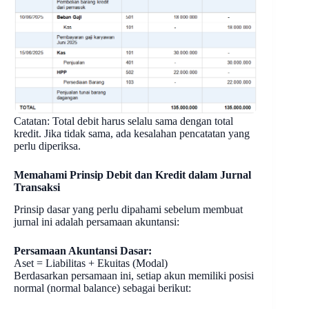
Catatan: Total debit harus selalu sama dengan total
kredit. Jika tidak sama, ada kesalahan pencatatan yang
perlu diperiksa.
Memahami Prinsip Debit dan Kredit dalam Jurnal
Transaksi
Prinsip dasar yang perlu dipahami sebelum membuat
jurnal ini adalah persamaan akuntansi:
Persamaan Akuntansi Dasar:
Aset = Liabilitas + Ekuitas (Modal)
Berdasarkan persamaan ini, setiap akun memiliki posisi
normal (normal balance) sebagai berikut: