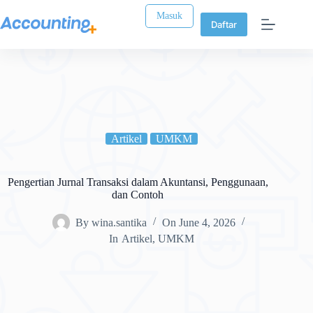
Masuk
Daftar
Artikel
UMKM
Pengertian Jurnal Transaksi dalam Akuntansi, Penggunaan,
dan Contoh
By
wina.santika
On
June 4, 2026
In
Artikel
,
UMKM