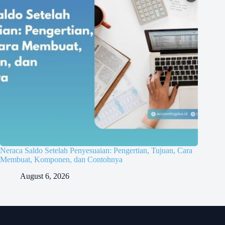
Neraca Saldo Setelah Penyesuaian: Pengertian, Tujuan, Cara
Membuat, Komponen, dan Contohnya
August 6, 2026