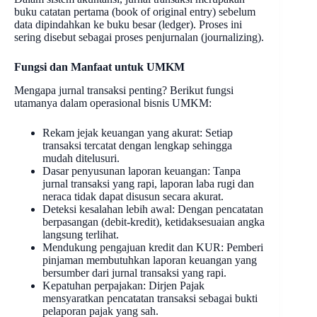
buku catatan pertama (book of original entry) sebelum
data dipindahkan ke buku besar (ledger). Proses ini
sering disebut sebagai proses penjurnalan (journalizing).
Fungsi dan Manfaat untuk UMKM
Mengapa jurnal transaksi penting? Berikut fungsi
utamanya dalam operasional bisnis UMKM:
Rekam jejak keuangan yang akurat: Setiap
transaksi tercatat dengan lengkap sehingga
mudah ditelusuri.
Dasar penyusunan laporan keuangan: Tanpa
jurnal transaksi yang rapi, laporan laba rugi dan
neraca tidak dapat disusun secara akurat.
Deteksi kesalahan lebih awal: Dengan pencatatan
berpasangan (debit-kredit), ketidaksesuaian angka
langsung terlihat.
Mendukung pengajuan kredit dan KUR: Pemberi
pinjaman membutuhkan laporan keuangan yang
bersumber dari jurnal transaksi yang rapi.
Kepatuhan perpajakan: Dirjen Pajak
mensyaratkan pencatatan transaksi sebagai bukti
pelaporan pajak yang sah.