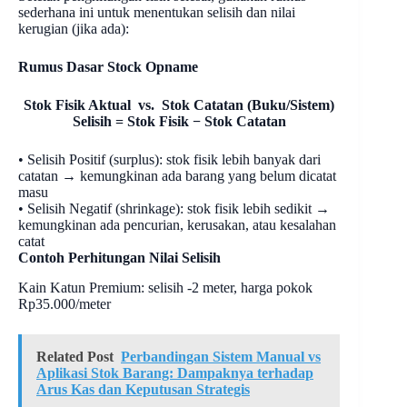
sederhana ini untuk menentukan selisih dan nilai
kerugian (jika ada):
Rumus Dasar Stock Opname
Stok Fisik Aktual vs. Stok Catatan (Buku/Sistem)
Selisih = Stok Fisik − Stok Catatan
• Selisih Positif (surplus): stok fisik lebih banyak dari
catatan → kemungkinan ada barang yang belum dicatat
masu
• Selisih Negatif (shrinkage): stok fisik lebih sedikit →
kemungkinan ada pencurian, kerusakan, atau kesalahan
catat
Contoh Perhitungan Nilai Selisih
Kain Katun Premium: selisih -2 meter, harga pokok
Rp35.000/meter
Related Post
Perbandingan Sistem Manual vs
Aplikasi Stok Barang: Dampaknya terhadap
Arus Kas dan Keputusan Strategis