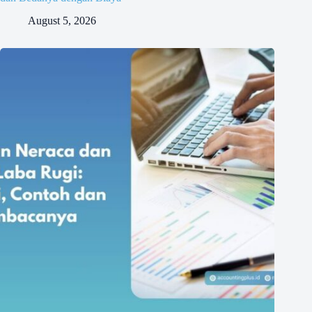
August 5, 2026