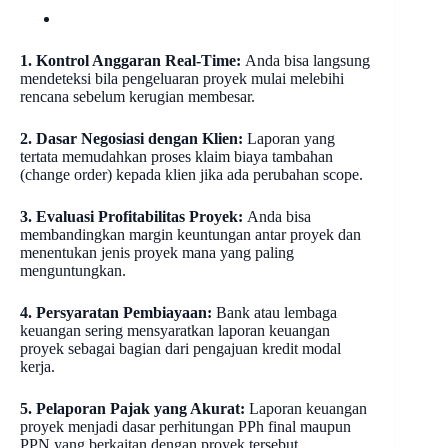
1. Kontrol Anggaran Real-Time:
Anda bisa langsung
mendeteksi bila pengeluaran proyek mulai melebihi
rencana sebelum kerugian membesar.
2. Dasar Negosiasi dengan Klien:
Laporan yang
tertata memudahkan proses klaim biaya tambahan
(change order) kepada klien jika ada perubahan scope.
3. Evaluasi Profitabilitas Proyek:
Anda bisa
membandingkan margin keuntungan antar proyek dan
menentukan jenis proyek mana yang paling
menguntungkan.
4. Persyaratan Pembiayaan:
Bank atau lembaga
keuangan sering mensyaratkan laporan keuangan
proyek sebagai bagian dari pengajuan kredit modal
kerja.
5. Pelaporan Pajak yang Akurat:
Laporan keuangan
proyek menjadi dasar perhitungan PPh final maupun
PPN yang berkaitan dengan proyek tersebut.