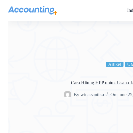
Ind
Artikel
U
Cara Hitung HPP untuk Usaha J
By
wina.santika
On
June 25